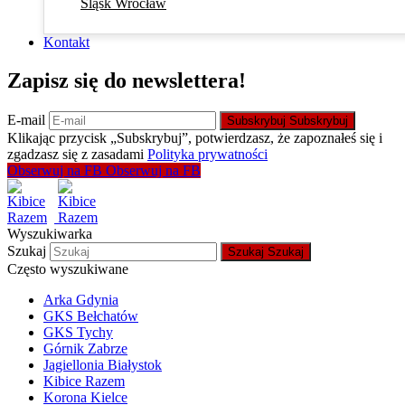
Śląsk Wrocław
Kontakt
Zapisz się do newslettera!
E-mail
Subskrybuj
Subskrybuj
Klikając przycisk „Subskrybuj”, potwierdzasz, że zapoznałeś się i
zgadzasz się z zasadami
Polityka prywatności
Obserwuj na FB
Obserwuj na FB
Wyszukiwarka
Szukaj
Szukaj
Szukaj
Często wyszukiwane
Arka Gdynia
GKS Bełchatów
GKS Tychy
Górnik Zabrze
Jagiellonia Białystok
Kibice Razem
Korona Kielce