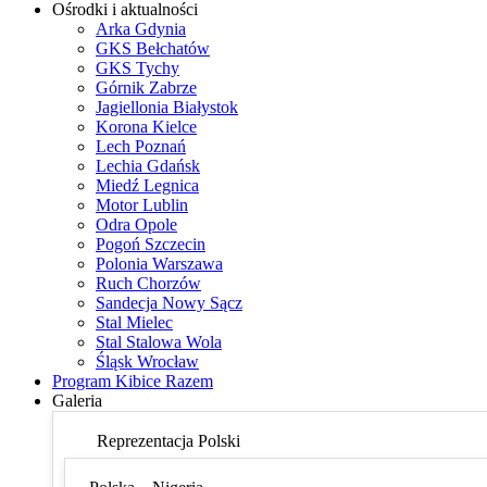
Ośrodki i aktualności
Arka Gdynia
GKS Bełchatów
GKS Tychy
Górnik Zabrze
Jagiellonia Białystok
Korona Kielce
Lech Poznań
Lechia Gdańsk
Miedź Legnica
Motor Lublin
Odra Opole
Pogoń Szczecin
Polonia Warszawa
Ruch Chorzów
Sandecja Nowy Sącz
Stal Mielec
Stal Stalowa Wola
Śląsk Wrocław
Program Kibice Razem
Galeria
Reprezentacja Polski