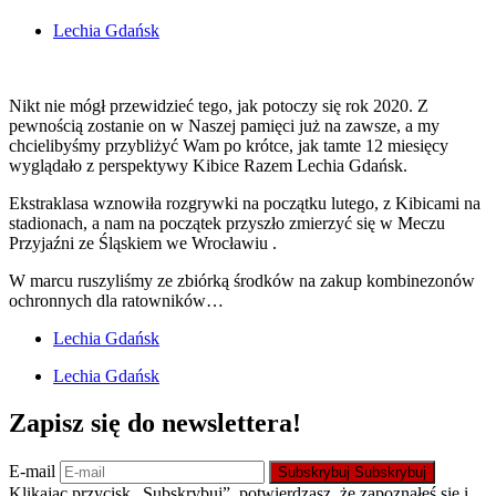
Lechia Gdańsk
Nikt nie mógł przewidzieć tego, jak potoczy się rok 2020. Z
pewnością zostanie on w Naszej pamięci już na zawsze, a my
chcielibyśmy przybliżyć Wam po krótce, jak tamte 12 miesięcy
wyglądało z perspektywy Kibice Razem Lechia Gdańsk.
Ekstraklasa wznowiła rozgrywki na początku lutego, z Kibicami na
stadionach, a nam na początek przyszło zmierzyć się w Meczu
Przyjaźni ze Śląskiem we Wrocławiu .
W marcu ruszyliśmy ze zbiórką środków na zakup kombinezonów
ochronnych dla ratowników…
Lechia Gdańsk
Lechia Gdańsk
Zapisz się do newslettera!
E-mail
Subskrybuj
Subskrybuj
Klikając przycisk „Subskrybuj”, potwierdzasz, że zapoznałeś się i