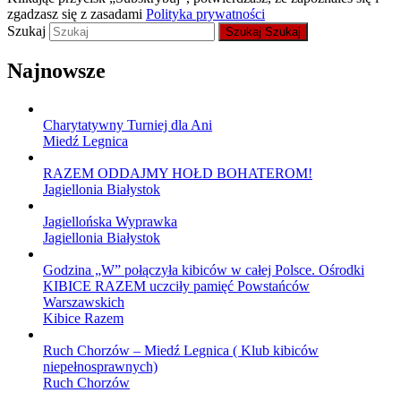
zgadzasz się z zasadami
Polityka prywatności
Szukaj
Szukaj
Szukaj
Najnowsze
Charytatywny Turniej dla Ani
Miedź Legnica
RAZEM ODDAJMY HOŁD BOHATEROM!
Jagiellonia Białystok
Jagiellońska Wyprawka
Jagiellonia Białystok
Godzina „W” połączyła kibiców w całej Polsce. Ośrodki
KIBICE RAZEM uczciły pamięć Powstańców
Warszawskich
Kibice Razem
Ruch Chorzów – Miedź Legnica ( Klub kibiców
niepełnosprawnych)
Ruch Chorzów