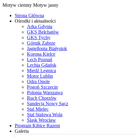
Motyw ciemny
Motyw jasny
Strona Główna
Ośrodki i aktualności
Arka Gdynia
GKS Bełchatów
GKS Tychy
Górnik Zabrze
Jagiellonia Białystok
Korona Kielce
Lech Poznań
Lechia Gdańsk
Miedź Legnica
Motor Lublin
Odra Opole
Pogoń Szczecin
Polonia Warszawa
Ruch Chorzów
Sandecja Nowy Sącz
Stal Mielec
Stal Stalowa Wola
Śląsk Wrocław
Program Kibice Razem
Galeria