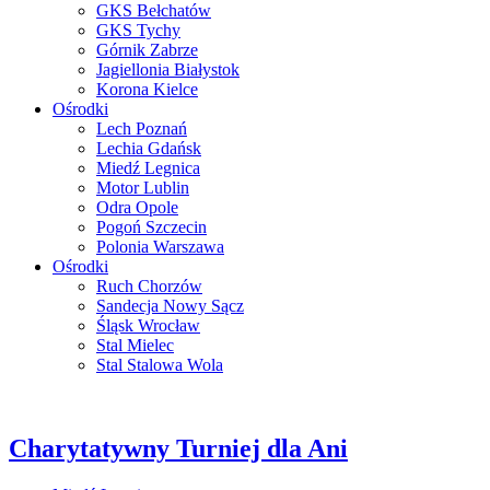
GKS Bełchatów
GKS Tychy
Górnik Zabrze
Jagiellonia Białystok
Korona Kielce
Ośrodki
Lech Poznań
Lechia Gdańsk
Miedź Legnica
Motor Lublin
Odra Opole
Pogoń Szczecin
Polonia Warszawa
Ośrodki
Ruch Chorzów
Sandecja Nowy Sącz
Śląsk Wrocław
Stal Mielec
Stal Stalowa Wola
Charytatywny Turniej dla Ani